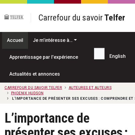
Passer au contenu principal
Carrefour du savoir
Telfer
Accueil
Je m’intéresse à…
English
Apprentissage par l'expérience
Recherche...
Actualités et annonces
CARREFOUR DU SAVOIR TELFER
AUTEURES ET AUTEURS
PHOENIX HUDSON
L’IMPORTANCE DE PRÉSENTER SES EXCUSES : COMPRENDRE ET S
L’importance de
présenter ses excuses :