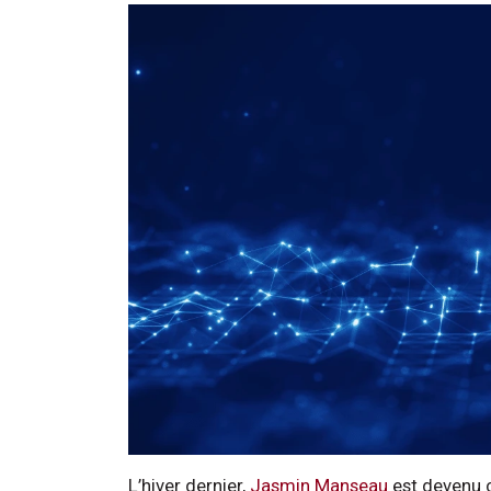
L’hiver dernier,
Jasmin Manseau
est devenu c