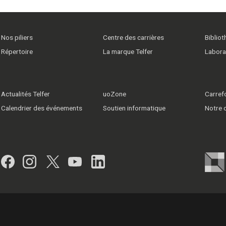
Nos piliers
Centre des carrières
Biblio
Répertoire
La marque Telfer
Labora
Actualités Telfer
uoZone
Carrefo
Calendrier des événements
Soutien informatique
Notre
Facebook
Instagram
Twitter
YouTube
LinkedIn