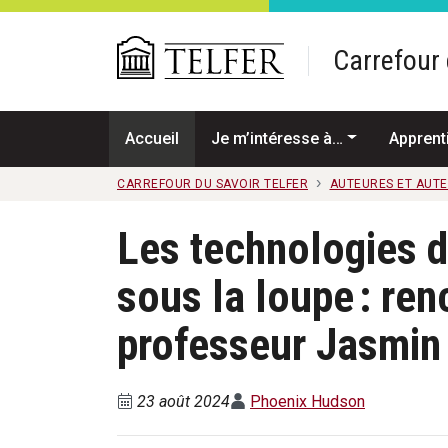
Passer au contenu principal
Carrefour 
Accueil
Je m’intéresse à…
Apprent
CARREFOUR DU SAVOIR TELFER
AUTEURES ET AUT
Les technologies d
sous la loupe : ren
professeur Jasmi
23 août 2024
Phoenix Hudson