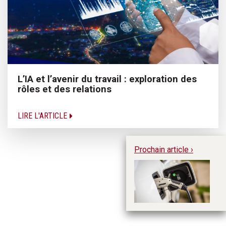
L’IA et l’avenir du travail : exploration des
rôles et des relations
LIRE L'ARTICLE
Prochain article ›
Ac
vé
s’