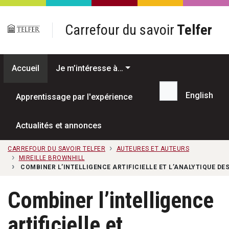
Passer au contenu principal
Carrefour du savoir
Telfer
Accueil
Je m’intéresse à…
English
Apprentissage par l'expérience
Recherche...
Actualités et annonces
CARREFOUR DU SAVOIR TELFER
AUTEURES ET AUTEURS
MIREILLE BROWNHILL
COMBINER L’INTELLIGENCE ARTIFICIELLE ET L’ANALYTIQUE 
Combiner l’intelligence
artificielle et