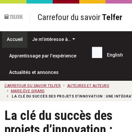
Passer au contenu principal
Carrefour du savoir
Telfer
Accueil
Je m’intéresse à…
English
Apprentissage par l'expérience
Recherche...
Actualités et annonces
CARREFOUR DU SAVOIR TELFER
AUTEURES ET AUTEURS
MARIE-ÈVE GIRARD
LA CLÉ DU SUCCÈS DES PROJETS D’INNOVATION : UNE INTÉGR
La clé du succès des
projets d’innovation :