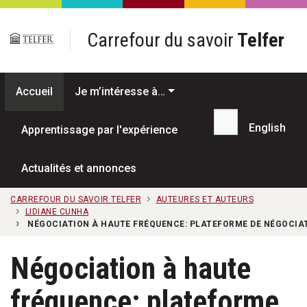
Passer au contenu principal
Carrefour du savoir
Telfer
Accueil
Je m’intéresse à…
English
Apprentissage par l'expérience
Recherche...
Actualités et annonces
CARREFOUR DU SAVOIR TELFER
AUTEURES ET AUTEURS
LIDIANE CUNHA
NÉGOCIATION À HAUTE FRÉQUENCE: PLATEFORME DE NÉGOCIAT
Négociation à haute
fréquence: plateforme