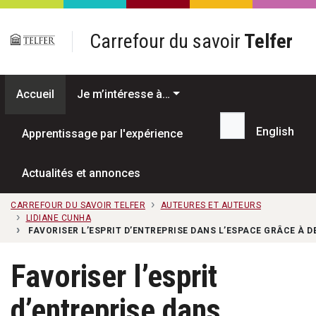
Passer au contenu principal
Carrefour du savoir
Telfer
Accueil
Je m’intéresse à…
English
Apprentissage par l'expérience
Recherche...
Actualités et annonces
CARREFOUR DU SAVOIR TELFER
AUTEURES ET AUTEURS
LIDIANE CUNHA
FAVORISER L’ESPRIT D’ENTREPRISE DANS L’ESPACE GRÂCE À D
Favoriser l’esprit
d’entreprise dans