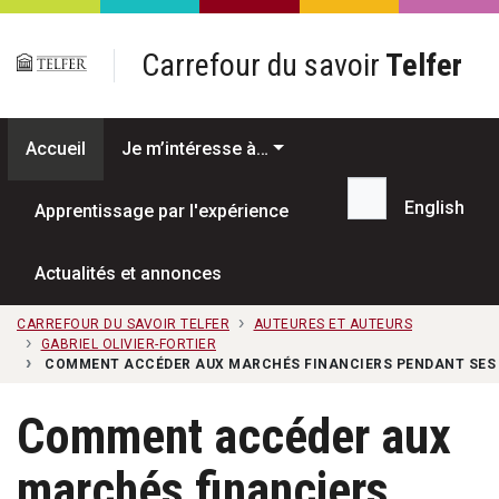
Passer au contenu principal
Carrefour du savoir
Telfer
Accueil
Je m’intéresse à…
English
Apprentissage par l'expérience
Recherche...
Actualités et annonces
CARREFOUR DU SAVOIR TELFER
AUTEURES ET AUTEURS
GABRIEL OLIVIER-FORTIER
COMMENT ACCÉDER AUX MARCHÉS FINANCIERS PENDANT SES 
Comment accéder aux
marchés financiers