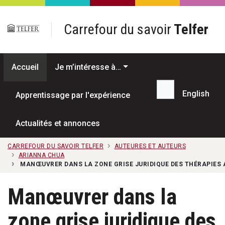
Passer au contenu principal
Carrefour du savoir
Telfer
Accueil
Je m’intéresse à…
English
Apprentissage par l'expérience
Recherche...
Actualités et annonces
CARREFOUR DU SAVOIR TELFER
AUTEURES ET AUTEURS
ARIANNA CHUA
MANŒUVRER DANS LA ZONE GRISE JURIDIQUE DES THÉRAPIES 
Manœuvrer dans la
zone grise juridique des