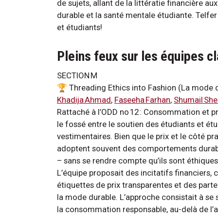
de sujets, allant de la littératie financière 
durable et la santé mentale étudiante. Telfer 
et étudiants!
Pleins feux sur les équipes 
SECTION M
🏆 Threading Ethics into Fashion (La mode dan
Khadija Ahmad
,
Faseeha Farhan
,
Shumail She
Rattaché à l’ODD no 12 : Consommation et pr
le fossé entre le soutien des étudiants et é
vestimentaires. Bien que le prix et le côté pra
adoptent souvent des comportements durab
– sans se rendre compte qu’ils sont éthique
L’équipe proposait des incitatifs financiers
étiquettes de prix transparentes et des par
la mode durable. L’approche consistait à se s
la consommation responsable, au-delà de l’a