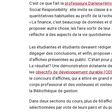
C’est ce que fait la
professeure Darlene Himi
Social Responsibility : elle invite sa classe
quantitatives habituelles au profit de la rec
« La finance, c’est beaucoup de données et d
proposer autre chose, les faire sortir de leur 
réfléchir à des aspects de la vie quotidienn
Les étudiantes et étudiants devaient rédiger 
dégager des conclusions, et enfin, proposer d
d’affiches présentées au public. C’était pou
Le résultat? Une démonstration éclatante de 
les
objectifs de développement durable (OD
le concours d’affiches, qui a attiré en gran
corps professoral et des visiteuses et visite
la Bibliothèque de gestion.
Dans deux sections du cours, plus de 60 affi
sélectionnées par vote de leurs pairs et du pu