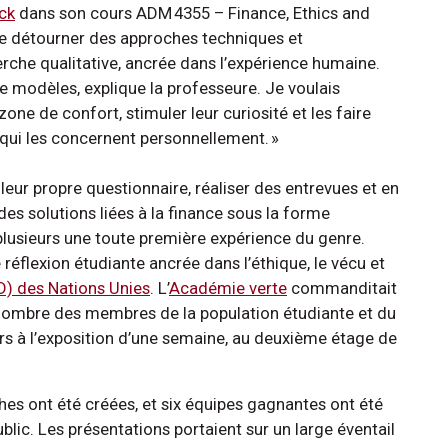
ck
dans son cours ADM 4355 – Finance, Ethics and
 à se détourner des approches techniques et
herche qualitative, ancrée dans l’expérience humaine.
e modèles, explique la professeure. Je voulais
zone de confort, stimuler leur curiosité et les faire
e qui les concernent personnellement. »
leur propre questionnaire, réaliser des entrevues et en
es solutions liées à la finance sous la forme
r plusieurs une toute première expérience du genre.
réflexion étudiante ancrée dans l’éthique, le vécu et
D) des Nations Unies
. L’
Académie verte
commanditait
d nombre des membres de la population étudiante et du
urs à l’exposition d’une semaine, au deuxième étage de
ches ont été créées, et six équipes gagnantes ont été
blic. Les présentations portaient sur un large éventail