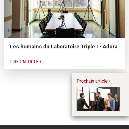
Les humains du Laboratoire Triple I - Adora
LIRE L'ARTICLE
Prochain article ›
DE
pr
d’
ma