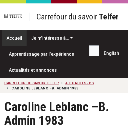
Passer au contenu principal
Carrefour du savoir
Telfer
Accueil
Je m’intéresse à…
English
Apprentissage par l'expérience
Recherche...
Actualités et annonces
CARREFOUR DU SAVOIR TELFER
ACTUALITÉS - BS
CAROLINE LEBLANC –B. ADMIN 1983
Caroline Leblanc –B.
Admin 1983