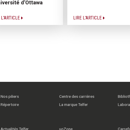
niversité d’Ottawa
 L'ARTICLE
LIRE L'ARTICLE
Nos piliers
Centre des carrières
Biblio
Répertoire
La marque Telfer
Labora
Actualités Telfer
uoZone
Carrefo