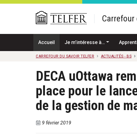
Passer au contenu principal
Carrefour 
Accueil
Je m’intéresse à…
Apprent
CARREFOUR DU SAVOIR TELFER
ACTUALITÉS - BS
DECA uOttawa remp
place pour le lanc
de la gestion de m
9 février 2019