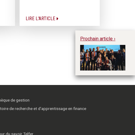
LIRE L'ARTICLE
Prochain article ›
Le
re
in
J
thèque de gestion
toire de recherche et d’apprentissage en finance
ur du savoir Telfer