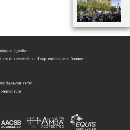
Dé
é
so
po
thèque de gestion
toire de recherche et d’apprentissage en finance
ur du savoir Telfer
 communauté