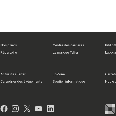
Nos piliers
Centre des carrières
Biblio
Répertoire
La marque Telfer
Labora
Actualités Telfer
uoZone
Carrefo
Calendrier des événements
Soutien informatique
Notre
Facebook
Instagram
Twitter
YouTube
LinkedIn