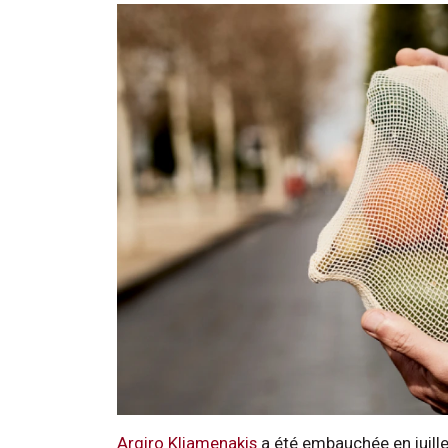
Argiro Kliamenakis
a été embauchée en juill