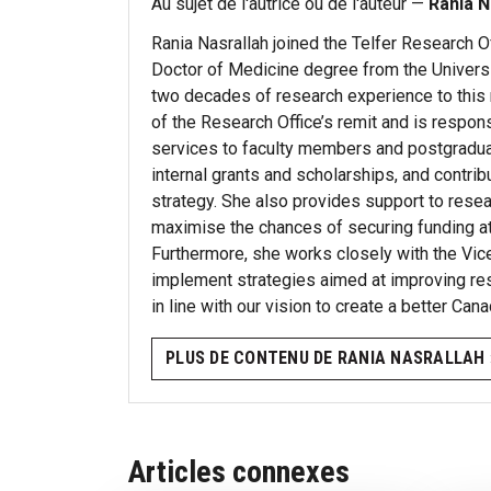
Au sujet de l'autrice ou de l'auteur —
Rania N
Rania Nasrallah joined the Telfer Research O
Doctor of Medicine degree from the Univers
two decades of research experience to this ro
of the Research Office’s remit and is respon
services to faculty members and postgradu
internal grants and scholarships, and contri
strategy. She also provides support to resear
maximise the chances of securing funding at n
Furthermore, she works closely with the Vi
implement strategies aimed at improving rese
in line with our vision to create a better Cana
PLUS DE CONTENU DE RANIA NASRALLAH 
Articles connexes