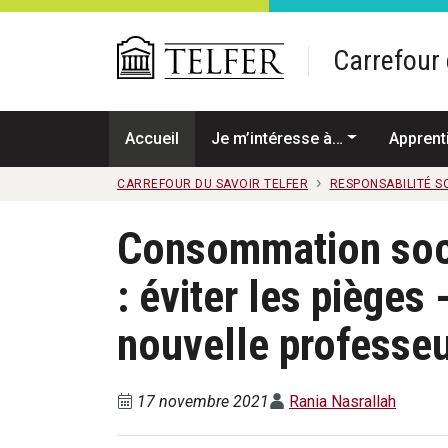
Passer au contenu principal
Carrefour 
Accueil
Je m’intéresse à…
Apprent
CARREFOUR DU SAVOIR TELFER
RESPONSABILITÉ S
Consommation soc
: éviter les pièges
nouvelle professeu
17 novembre 2021
Rania Nasrallah