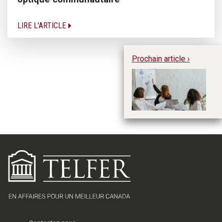
LIRE L'ARTICLE
Prochain article ›
La
co
f