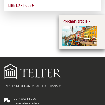
LIRE L'ARTICLE
Prochain article ›
La
en
de
Contactez-nous
Demandes médias