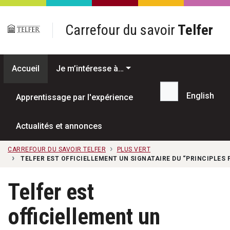
Passer au contenu principal
Carrefour du savoir
Telfer
Accueil
Je m’intéresse à…
English
Apprentissage par l'expérience
Recherche...
Actualités et annonces
CARREFOUR DU SAVOIR TELFER
PLUS VERT
TELFER EST OFFICIELLEMENT UN SIGNATAIRE DU “PRINCIPLE
Telfer est
officiellement un