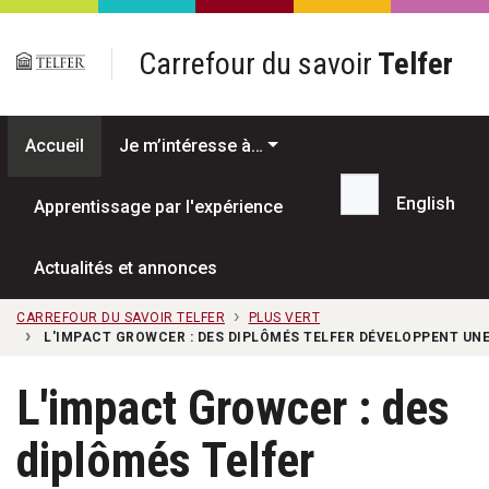
Passer au contenu principal
Carrefour du savoir
Telfer
Accueil
Je m’intéresse à…
English
Apprentissage par l'expérience
Recherche...
Actualités et annonces
CARREFOUR DU SAVOIR TELFER
PLUS VERT
L'IMPACT GROWCER : DES DIPLÔMÉS TELFER DÉVELOPPENT UNE
L'impact Growcer : des
diplômés Telfer