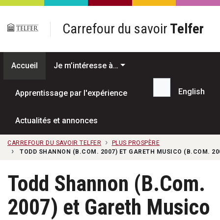
Passer au contenu principal
Carrefour du savoir
Telfer
Accueil
Je m’intéresse à…
English
Apprentissage par l'expérience
Recherche...
Actualités et annonces
CARREFOUR DU SAVOIR TELFER
PLUS PROSPÈRE
TODD SHANNON (B.COM. 2007) ET GARETH MUSICO (B.COM. 200
Todd Shannon (B.Com.
2007) et Gareth Musico