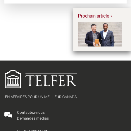
Prochain article ›
My
la
R.
Contactez-nous
Demandes médias