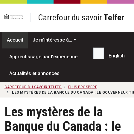
Passer au contenu principal
Carrefour du savoir
Telfer
Accueil
Je m’intéresse à…
English
Apprentissage par l'expérience
Recherche...
Actualités et annonces
CARREFOUR DU SAVOIR TELFER
PLUS PROSPÈRE
LES MYSTÈRES DE LA BANQUE DU CANADA : LE GOUVERNEUR T
Les mystères de la
Banque du Canada : le