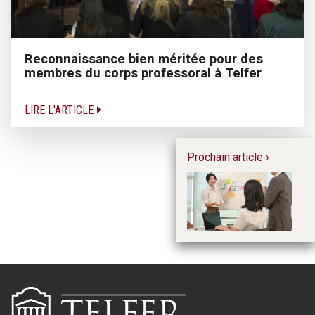
Reconnaissance bien méritée pour des
membres du corps professoral à Telfer
LIRE L'ARTICLE
Prochain article ›
Ém
co
su
pr