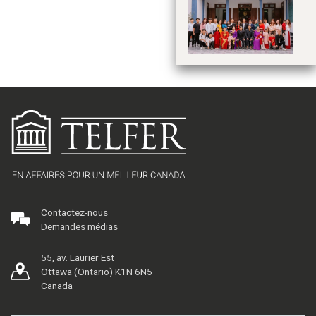
No
mo
po
Contactez-nous
Demandes médias
55, av. Laurier Est
Ottawa (Ontario) K1N 6N5
Canada