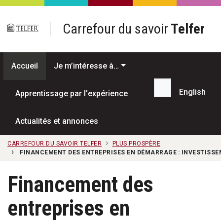
Passer au contenu principal
Carrefour du savoir
Telfer
Accueil
Je m’intéresse à…
English
Apprentissage par l'expérience
Recherche...
Actualités et annonces
CARREFOUR DU SAVOIR TELFER
PLUS PROSPÈRE
FINANCEMENT DES ENTREPRISES EN DÉMARRAGE : INVESTISSEM
Financement des
entreprises en