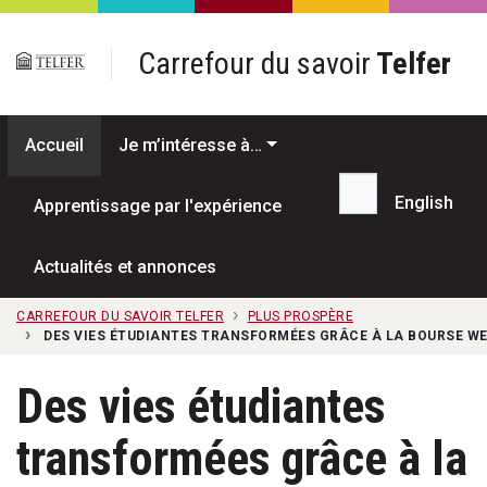
Passer au contenu principal
Carrefour du savoir
Telfer
Accueil
Je m’intéresse à…
English
Apprentissage par l'expérience
Recherche...
Actualités et annonces
CARREFOUR DU SAVOIR TELFER
PLUS PROSPÈRE
DES VIES ÉTUDIANTES TRANSFORMÉES GRÂCE À LA BOURSE W
Des vies étudiantes
transformées grâce à la