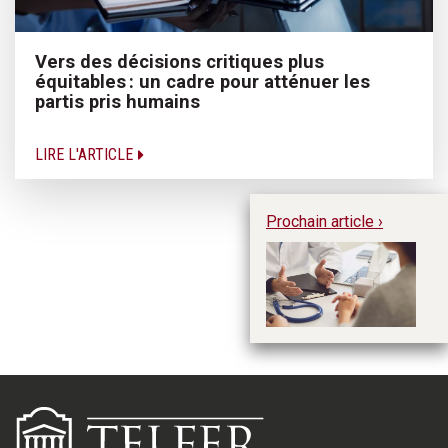
Vers des décisions critiques plus
équitables : un cadre pour atténuer les
partis pris humains
LIRE L'ARTICLE
Prochain article ›
In
la
de