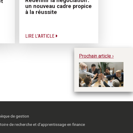
Redéfinir la négociation :
et
un nouveau cadre propice
à la réussite
LIRE L'ARTICLE
Prochain article ›
Re
ef
Ab
thèque de gestion
toire de recherche et d’apprentissage en finance