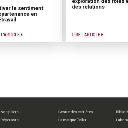
exploration des rôles 
des relations
tiver le sentiment
ppartenance en
étravail
 L'ARTICLE
LIRE L'ARTICLE
Nos piliers
Centre des carrières
Biblio
Répertoire
La marque Telfer
Labora