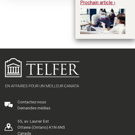
Prochain article ›
Le
fa
le
Contactez-nous
Demandes médias
55, av. Laurier Est
Ottawa (Ontario) K1N 6N5
Canada