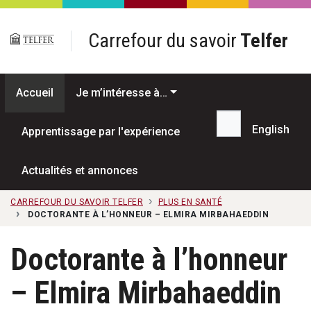
Passer au contenu principal
Carrefour du savoir
Telfer
Accueil
Je m’intéresse à…
English
Apprentissage par l'expérience
Recherche...
Actualités et annonces
CARREFOUR DU SAVOIR TELFER
PLUS EN SANTÉ
DOCTORANTE À L’HONNEUR – ELMIRA MIRBAHAEDDIN
Doctorante à l’honneur
– Elmira Mirbahaeddin