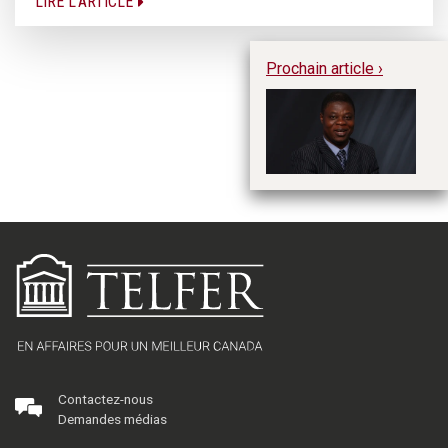
LIRE L'ARTICLE
Prochain article ›
Un
pr
sc
Te
Contactez-nous
Demandes médias