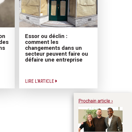
ion
Essor ou déclin :
 des
comment les
ns
changements dans un
secteur peuvent faire ou
défaire une entreprise
LIRE L'ARTICLE
Prochain article ›
Ky
en
m