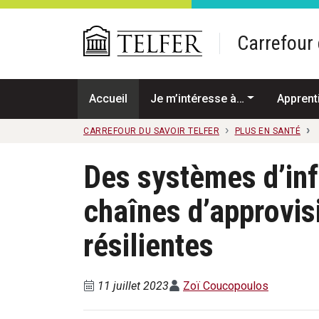
Passer au contenu principal
Carrefour 
Accueil
Je m’intéresse à…
Apprent
CARREFOUR DU SAVOIR TELFER
PLUS EN SANTÉ
Des systèmes d’inf
chaînes d’approvi
résilientes
11 juillet 2023
Zoï Coucopoulos