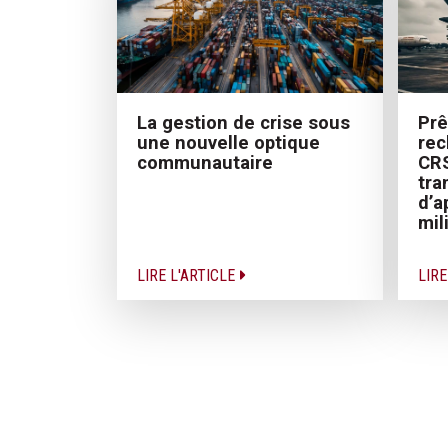
La gestion de crise sous
Prê
une nouvelle optique
rec
communautaire
CRS
tra
d’a
mil
LIRE L'ARTICLE
LIRE