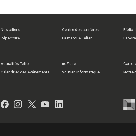
Nos piliers
Centre des carrières
Biblio
Répertoire
La marque Telfer
Labora
Actualités Telfer
uoZone
Carrefo
Calendrier des événements
Soutien informatique
Notre
Facebook
Instagram
Twitter
YouTube
LinkedIn