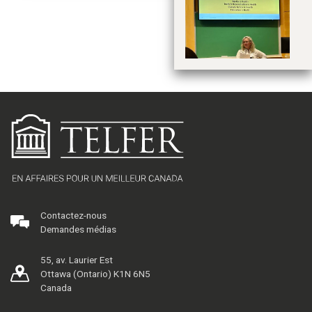
Le
ph
d
ré
Contactez-nous
Demandes médias
55, av. Laurier Est
Ottawa (Ontario) K1N 6N5
Canada