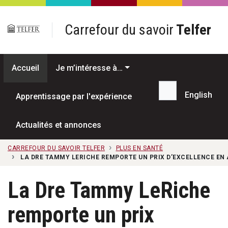
Passer au contenu principal
Carrefour du savoir
Telfer
Accueil
Je m’intéresse à…
English
Apprentissage par l'expérience
Recherche...
Actualités et annonces
CARREFOUR DU SAVOIR TELFER
PLUS EN SANTÉ
LA DRE TAMMY LERICHE REMPORTE UN PRIX D’EXCELLENCE EN 
La Dre Tammy LeRiche
remporte un prix