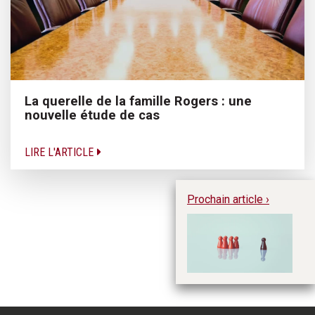
La querelle de la famille Rogers : une
nouvelle étude de cas
LIRE L'ARTICLE
Prochain article ›
Re
ca
et
En
L