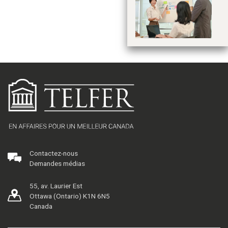
co
su
pr
Contactez-nous
Demandes médias
55, av. Laurier Est
Ottawa (Ontario) K1N 6N5
Canada