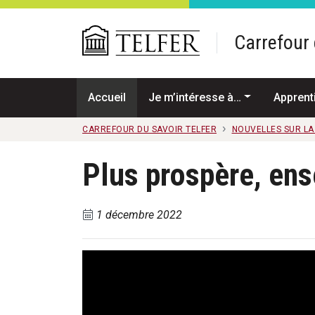
Passer au contenu principal
Carrefour 
Accueil
Je m’intéresse à…
Apprent
CARREFOUR DU SAVOIR TELFER
NOUVELLES SUR L
Plus prospère, en
1 décembre 2022