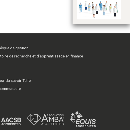
po
be
thèque de gestion
toire de recherche et d’apprentissage en finance
ur du savoir Telfer
 communauté