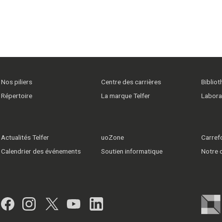
Nos piliers
Centre des carrières
Biblio
Répertoire
La marque Telfer
Labora
Actualités Telfer
uoZone
Carrefo
Calendrier des événements
Soutien informatique
Notre
Facebook
Instagram
Twitter
YouTube
LinkedIn