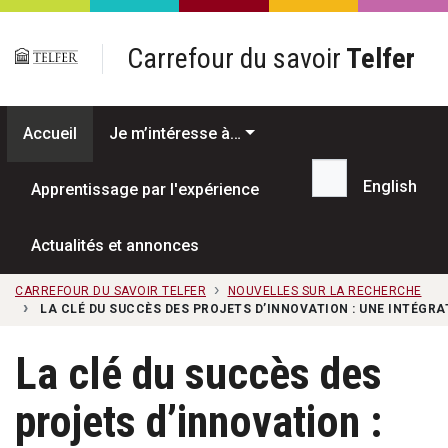
Passer au contenu principal
Carrefour du savoir
Telfer
Accueil
Je m’intéresse à…
English
Apprentissage par l'expérience
Recherche...
Actualités et annonces
CARREFOUR DU SAVOIR TELFER
NOUVELLES SUR LA RECHERCHE
LA CLÉ DU SUCCÈS DES PROJETS D’INNOVATION : UNE INTÉGR
La clé du succès des
projets d’innovation :