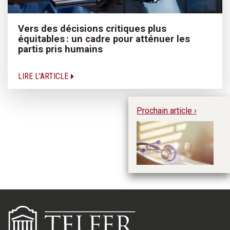
Vers des décisions critiques plus
équitables : un cadre pour atténuer les
partis pris humains
LIRE L'ARTICLE
Prochain article ›
Ex
da
a