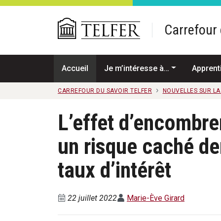
Passer au contenu principal
Carrefour 
Accueil
Je m’intéresse à…
Apprent
CARREFOUR DU SAVOIR TELFER
NOUVELLES SUR L
L’effet d’encombre
un risque caché derr
taux d’intérêt
22 juillet 2022
Marie-Ève Girard