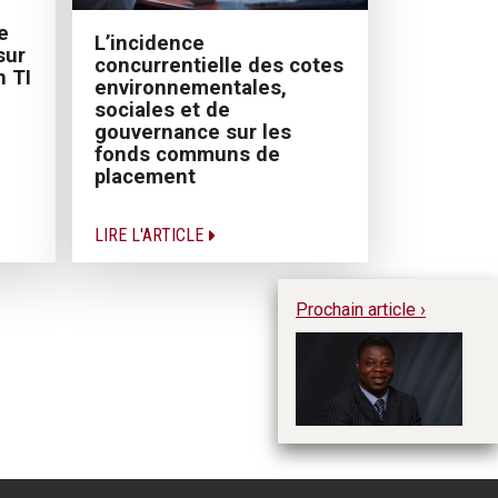
e
L’incidence
sur
concurrentielle des cotes
n TI
environnementales,
sociales et de
gouvernance sur les
fonds communs de
placement
LIRE L'ARTICLE
Prochain article ›
Un
pr
sc
Te