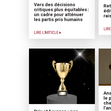
Vers des décisions
Ret
critiques plus équitables :
édi
un cadre pour atténuer
rai
les partis pris humains
LIRE
LIRE L'ARTICLE
Ana
le 
ch
l’a