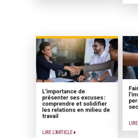
Fai
L’importance de
l’i
présenter ses excuses :
per
comprendre et solidifier
sec
les relations en milieu de
travail
LIRE
LIRE L'ARTICLE