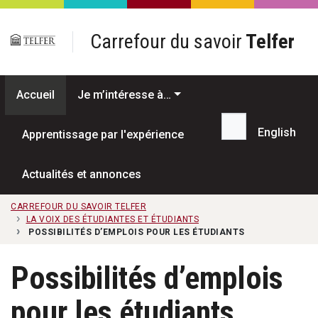
Passer au contenu principal
Carrefour du savoir
Telfer
Accueil
Je m’intéresse à…
English
Apprentissage par l'expérience
Recherche...
Actualités et annonces
CARREFOUR DU SAVOIR TELFER
LA VOIX DES ÉTUDIANTES ET ÉTUDIANTS
POSSIBILITÉS D’EMPLOIS POUR LES ÉTUDIANTS
Possibilités d’emplois
pour les étudiants