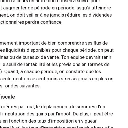
oici d’ailleurs un autre bon conseil à suivre pour
nt augmenter de période en période jusqu’à atteindre
nt, on doit veiller à ne jamais réduire les dividendes
 actionnaires perdre confiance.
xtrêmement important de bien comprendre ses flux de
des liquidités disponibles pour chaque période, on peut
nes ou de bureaux de vente. Ton équipe devrait tenir
 le seuil de rentabilité et les prévisions en termes de
CA). Quand, à chaque période, on constate que les
 seulement on se sent moins stressés, mais en plus on
es rondes suivantes.
fiscale
es mêmes partout, le déplacement de sommes d’un
’imputation des gains par l’impôt. De plus, il peut être
 en fonction des taux d’imposition en vigueur
ers là où les taux d’imposition sont les plus bas), afin,