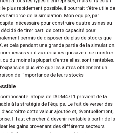
ent à tous les types d’entreprises, mais si tu es un
e plus rapidement possible, il pourrait t’être utile de
ès l’amorce de la simulation. Mon équipe, par
 capital nécessaire pour construire quatre usines au
décidé de tirer parti de cette capacité pour
inalement permis de disposer de plus de stocks que
, et cela pendant une grande partie de la simulation.
 récompenses vont aux équipes qui savent se montrer
 ou du moins la plupart d’entre elles, sont rentables.
l’expansion plus vite que les autres obtiennent un
aison de l’importance de leurs stocks.
ossible
la composante Intopia de l’ADM4711 provient de la
able à la stratégie de l’équipe. Le fait de verser des
d’accroître cette valeur ajoutée et, éventuellement,
rise. Il faut chercher à devenir rentable à partir de la
er les gains provenant des différents secteurs