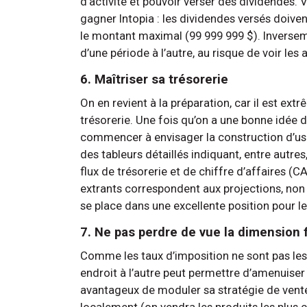
d’activité et pouvoir verser des dividendes. V
gagner Intopia : les dividendes versés doive
le montant maximal (99 999 999 $). Inverseme
d’une période à l’autre, au risque de voir les
6. Maîtriser sa trésorerie
On en revient à la préparation, car il est e
trésorerie. Une fois qu’on a une bonne idée 
commencer à envisager la construction d’usi
des tableurs détaillés indiquant, entre autres,
flux de trésorerie et de chiffre d’affaires (
extrants correspondent aux projections, non
se place dans une excellente position pour l
7. Ne pas perdre de vue la dimension 
Comme les taux d’imposition ne sont pas l
endroit à l’autre peut permettre d’amenuiser l
avantageux de moduler sa stratégie de vente
localement (on vendra les produits les plus ch