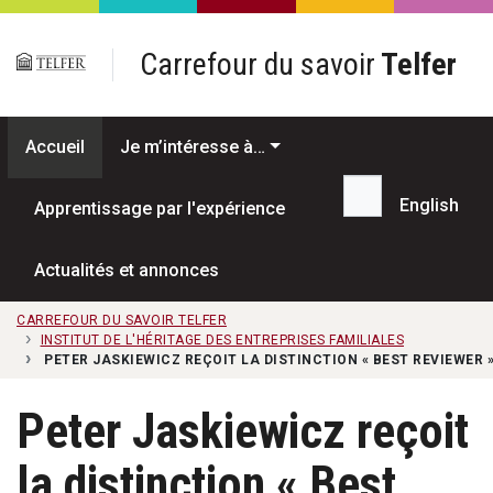
Passer au contenu principal
Carrefour du savoir
Telfer
Accueil
Je m’intéresse à…
English
Apprentissage par l'expérience
Recherche...
Actualités et annonces
CARREFOUR DU SAVOIR TELFER
INSTITUT DE L'HÉRITAGE DES ENTREPRISES FAMILIALES
PETER JASKIEWICZ REÇOIT LA DISTINCTION « BEST REVIEWER 
Peter Jaskiewicz reçoit
la distinction « Best