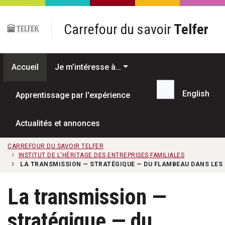
Passer au contenu principal
Carrefour du savoir
Telfer
Accueil
Je m’intéresse à…
English
Apprentissage par l'expérience
Recherche...
Actualités et annonces
CARREFOUR DU SAVOIR TELFER
INSTITUT DE L'HÉRITAGE DES ENTREPRISES FAMILIALES
LA TRANSMISSION — STRATÉGIQUE — DU FLAMBEAU DANS LES 
La transmission —
stratégique — du