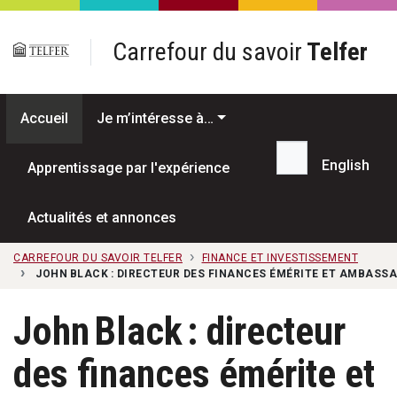
Passer au contenu principal
Carrefour du savoir
Telfer
Accueil
Je m’intéresse à…
English
Apprentissage par l'expérience
Recherche...
Actualités et annonces
CARREFOUR DU SAVOIR TELFER
FINANCE ET INVESTISSEMENT
JOHN BLACK : DIRECTEUR DES FINANCES ÉMÉRITE ET AMBASSA
John Black : directeur
des finances émérite et