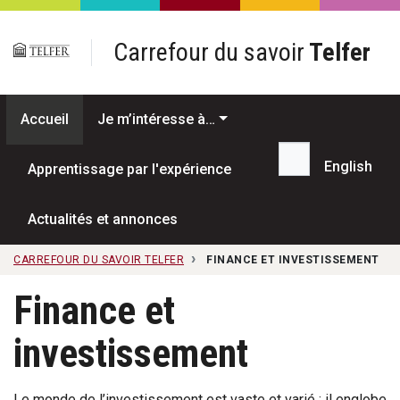
Passer au contenu principal
Carrefour du savoir
Telfer
Accueil
Je m’intéresse à…
English
Apprentissage par l'expérience
Recherche...
Actualités et annonces
CARREFOUR DU SAVOIR TELFER
FINANCE ET INVESTISSEMENT
Finance et
investissement
Le monde de l’investissement est vaste et varié : il englobe