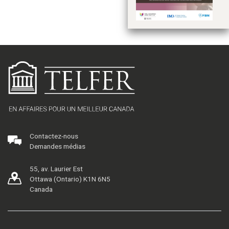
da
en
Contactez-nous
Demandes médias
55, av. Laurier Est
Ottawa (Ontario) K1N 6N5
Canada