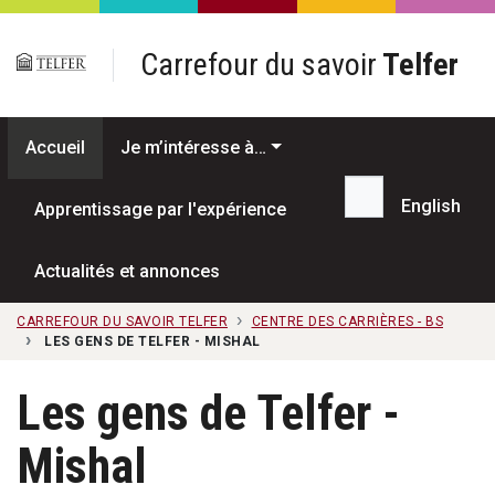
Passer au contenu principal
Carrefour du savoir
Telfer
Accueil
Je m’intéresse à…
English
Apprentissage par l'expérience
Recherche...
Actualités et annonces
CARREFOUR DU SAVOIR TELFER
CENTRE DES CARRIÈRES - BS
LES GENS DE TELFER - MISHAL
Les gens de Telfer -
Mishal