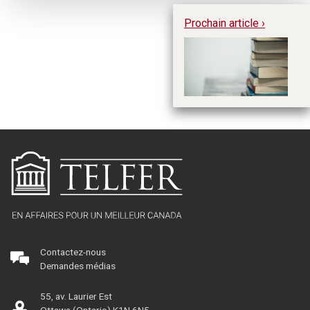
Prochain article ›
Ca
tr
Contactez-nous
Demandes médias
55, av. Laurier Est
Ottawa (Ontario) K1N 6N5