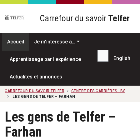
Passer au contenu principal
Carrefour du savoir
Telfer
Accueil
Je m’intéresse à…
English
Apprentissage par l'expérience
Recherche...
Actualités et annonces
CARREFOUR DU SAVOIR TELFER
CENTRE DES CARRIÈRES - BS
LES GENS DE TELFER – FARHAN
Les gens de Telfer –
Farhan