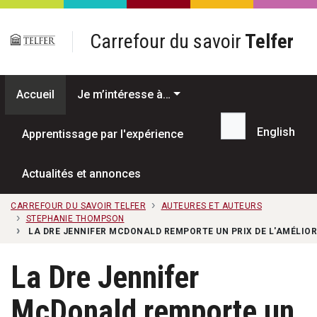
Passer au contenu principal
Carrefour du savoir
Telfer
Accueil
Je m’intéresse à…
English
Apprentissage par l'expérience
Recherche...
Actualités et annonces
CARREFOUR DU SAVOIR TELFER
AUTEURES ET AUTEURS
STEPHANIE THOMPSON
LA DRE JENNIFER MCDONALD REMPORTE UN PRIX DE L'AMÉLIOR
La Dre Jennifer
McDonald remporte un