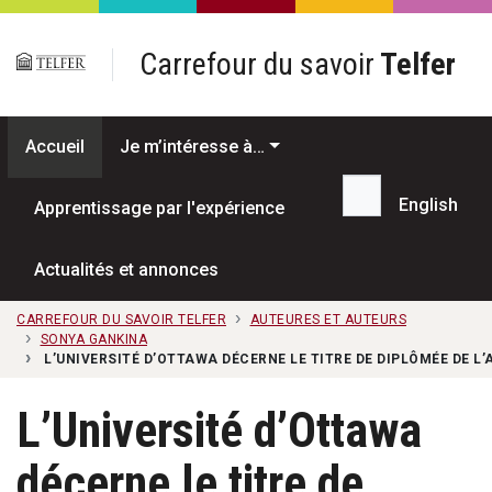
Passer au contenu principal
Carrefour du savoir
Telfer
Accueil
Je m’intéresse à…
English
Apprentissage par l'expérience
Recherche...
Actualités et annonces
CARREFOUR DU SAVOIR TELFER
AUTEURES ET AUTEURS
SONYA GANKINA
L’UNIVERSITÉ D’OTTAWA DÉCERNE LE TITRE DE DIPLÔMÉE DE L
L’Université d’Ottawa
décerne le titre de