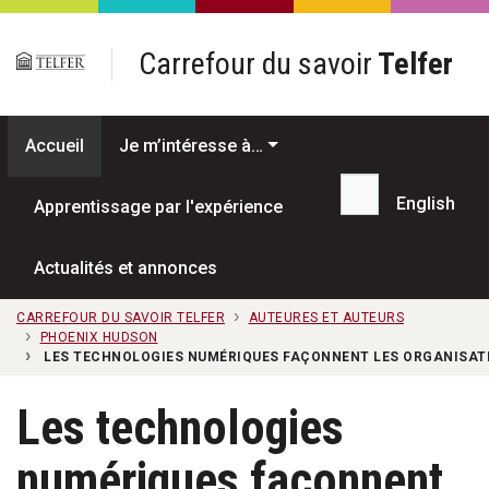
Passer au contenu principal
Carrefour du savoir
Telfer
Accueil
Je m’intéresse à…
English
Apprentissage par l'expérience
Recherche...
Actualités et annonces
CARREFOUR DU SAVOIR TELFER
AUTEURES ET AUTEURS
PHOENIX HUDSON
LES TECHNOLOGIES NUMÉRIQUES FAÇONNENT LES ORGANISATIO
Les technologies
numériques façonnent