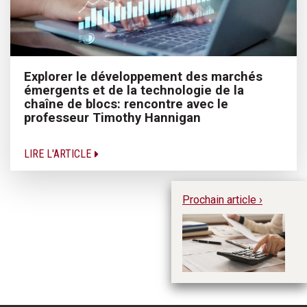
Explorer le développement des marchés
émergents et de la technologie de la
chaîne de blocs: rencontre avec le
professeur Timothy Hannigan
LIRE L'ARTICLE
Prochain article ›
L’
or
go
av
N