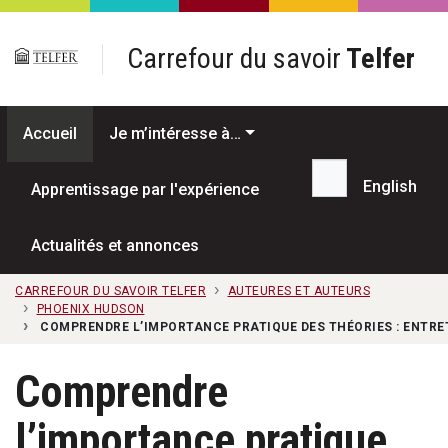
Passer au contenu principal
Carrefour du savoir
Telfer
Accueil
Je m’intéresse à…
English
Apprentissage par l'expérience
Recherche...
Actualités et annonces
CARREFOUR DU SAVOIR TELFER
AUTEURES ET AUTEURS
PHOENIX HUDSON
COMPRENDRE L’IMPORTANCE PRATIQUE DES THÉORIES : ENTRE
Comprendre
l’importance pratique