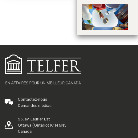
Re
m
Contactez-nous
Demandes médias
55, av. Laurier Est
Ottawa (Ontario) K1N 6N5
Canada