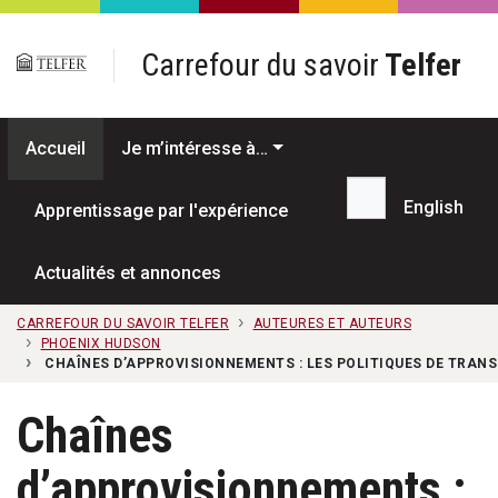
Passer au contenu principal
Carrefour du savoir
Telfer
Accueil
Je m’intéresse à…
English
Apprentissage par l'expérience
Recherche...
Actualités et annonces
CARREFOUR DU SAVOIR TELFER
AUTEURES ET AUTEURS
PHOENIX HUDSON
CHAÎNES D’APPROVISIONNEMENTS : LES POLITIQUES DE TRANS
Chaînes
d’approvisionnements :