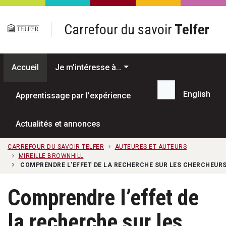
Passer au contenu principal
Carrefour du savoir
Telfer
Accueil
Je m’intéresse à…
English
Apprentissage par l'expérience
Recherche...
Actualités et annonces
CARREFOUR DU SAVOIR TELFER
AUTEURES ET AUTEURS
MIREILLE BROWNHILL
COMPRENDRE L’EFFET DE LA RECHERCHE SUR LES CHERCHEURS
Comprendre l’effet de
la recherche sur les