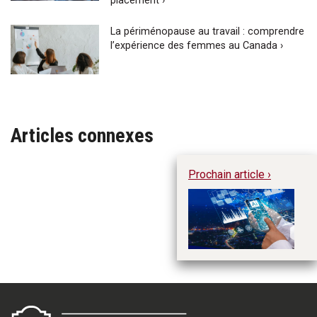
placement ›
La périménopause au travail : comprendre
l’expérience des femmes au Canada ›
Articles connexes
Prochain article ›
L’
ex
re