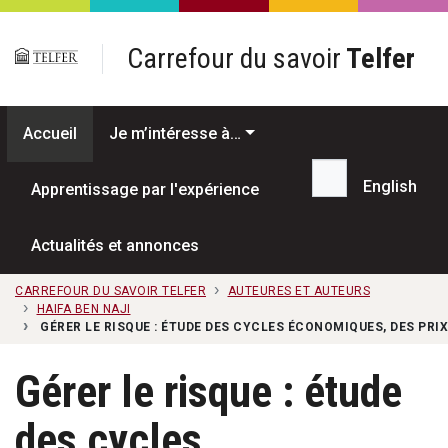
Passer au contenu principal
Carrefour du savoir
Telfer
Accueil
Je m’intéresse à…
English
Apprentissage par l'expérience
Recherche...
Actualités et annonces
CARREFOUR DU SAVOIR TELFER
AUTEURES ET AUTEURS
HAIFA BEN NAJI
GÉRER LE RISQUE : ÉTUDE DES CYCLES ÉCONOMIQUES, DES PRI
Gérer le risque : étude
des cycles