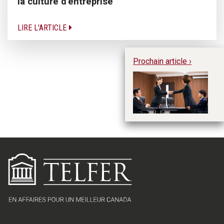
la culture d’entreprise
LIRE L'ARTICLE
Prochain article ›
Re
no
ré