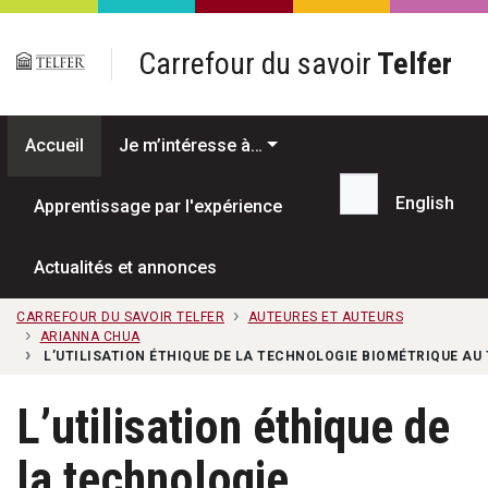
Passer au contenu principal
Carrefour du savoir
Telfer
Accueil
Je m’intéresse à…
English
Apprentissage par l'expérience
Recherche...
Actualités et annonces
CARREFOUR DU SAVOIR TELFER
AUTEURES ET AUTEURS
ARIANNA CHUA
L’UTILISATION ÉTHIQUE DE LA TECHNOLOGIE BIOMÉTRIQUE AU
L’utilisation éthique de
la technologie