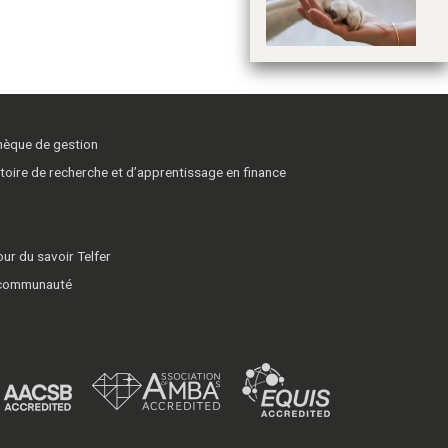
lo
p
thèque de gestion
toire de recherche et d’apprentissage en finance
ur du savoir Telfer
 communauté