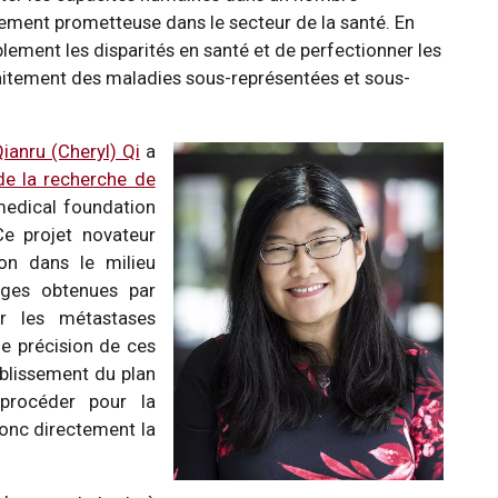
rement prometteuse dans le secteur de la santé. En
ablement les disparités en santé et de perfectionner les
 traitement des maladies sous-représentées et sous-
ianru (Cheryl) Qi
a
e la recherche de
 medical foundation
Ce projet novateur
on dans le milieu
mages obtenues par
er les métastases
de précision de ces
ablissement du plan
 procéder pour la
donc directement la