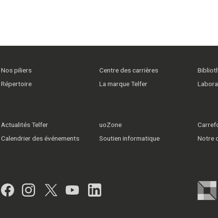
Nos piliers
Centre des carrières
Biblio
Répertoire
La marque Telfer
Labora
Actualités Telfer
uoZone
Carrefo
Calendrier des événements
Soutien informatique
Notre
Facebook
Instagram
Twitter
YouTube
LinkedIn